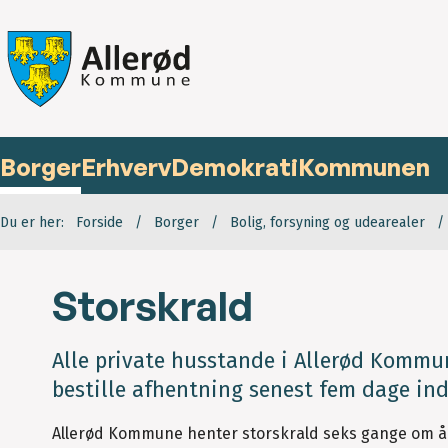
Borger
Erhverv
Demokrati
Kommunen
Du er her:
Forside
Borger
Bolig, forsyning og udearealer
Storskrald
Alle private husstande i Allerød Kommun
bestille afhentning senest fem dage in
Allerød Kommune henter storskrald seks gange om å