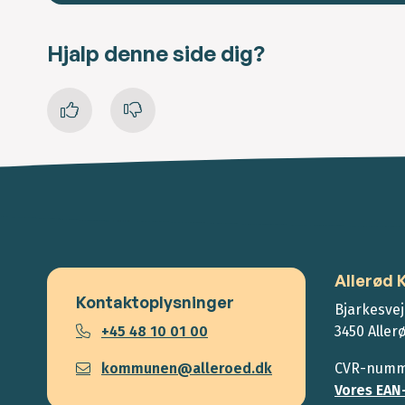
Hjalp denne side dig?
Allerød
Kontaktoplysninger
Bjarkesvej
+45 48 10 01 00
3450 Aller
kommunen@alleroed.dk
CVR-numme
Vores EAN