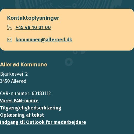
Kontaktoplysninger
+45 48 10 01 00
kommunen@alleroed.dk
Allerød Kommune
Bjarkesvej 2
3450 Allerød
CVR-nummer: 60183112
Vores EAN-numre
Tilgængelighedserklæring
Oplæsning af tekst
Indgang til Outlook for medarbejdere