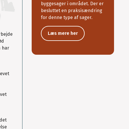
byggesager i området. Der er
besluttet en praksisændring
for denne type af sager.
Læs mere her
rbejde
ød
m har
levet
evet
ndet
else