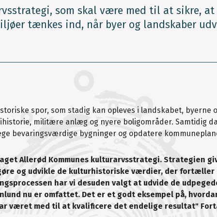
vsstrategi, som skal være med til at sikre, at
ljøer tænkes ind, når byer og landskaber udv
storiske spor, som stadig kan opleves i landskabet, byerne 
rihistorie, militære anlæg og nyere boligområder. Samtidig 
dpege bevaringsværdige bygninger og opdatere kommuneplan
dtaget Allerød Kommunes kulturarvsstrategi. Strategien gi
gøre og udvikle de kulturhistoriske værdier, der fortæller
ingsprocessen har vi desuden valgt at udvide de udpeged
lund nu er omfattet. Det er et godt eksempel på, hvorda
 været med til at kvalificere det endelige resultat" For