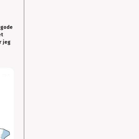
.
d gode
et
r jeg