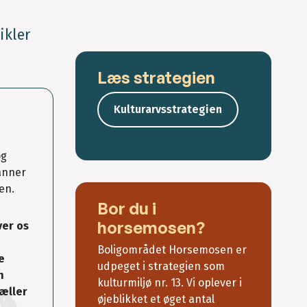
ikler
Læs strategien
Kulturarvsstrategien
og
danner
en.
Bor du i
horsemosen?
ver os
Boligområdet Horsemosen er
e
udpeget i strategien som
n
kulturmiljø nr. 13. Vi oplever i
tæller
øjeblikket et øget antal