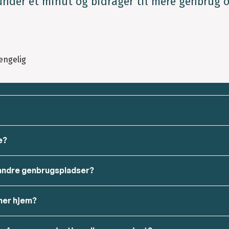
under et minut og bidrager til mere genbrug 
ængelig
e?
 andre genbrugspladser?
mer hjem?