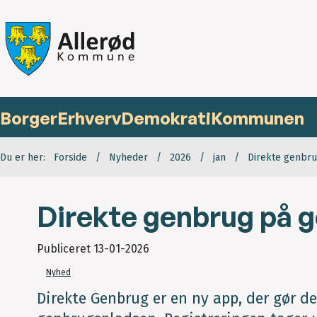
Borger
Erhverv
Demokrati
Kommunen
Du er her:
Forside
Nyheder
2026
jan
Direkte genbr
Direkte genbrug på 
Publiceret
13-01-2026
Nyhed
Direkte Genbrug er en ny app, der gør de