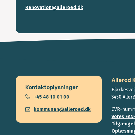
Renovation@alleroed.dk
Allerød
Kontaktoplysninger
Bjarkesvej
+45 48 10 01 00
3450 Aller
kommunen@alleroed.dk
CVR-numme
Vores EAN
Tilgængel
Oplæsning