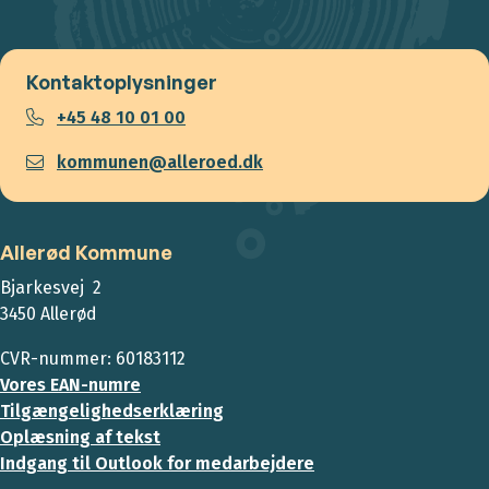
Kontaktoplysninger
+45 48 10 01 00
kommunen@alleroed.dk
Allerød Kommune
Bjarkesvej 2
3450 Allerød
CVR-nummer: 60183112
Vores EAN-numre
Tilgængelighedserklæring
Oplæsning af tekst
Indgang til Outlook for medarbejdere