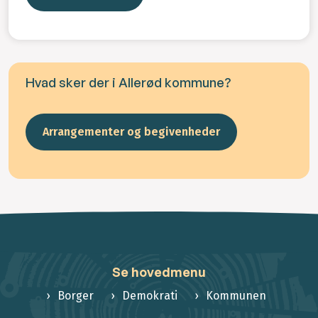
Hvad sker der i Allerød kommune?
Arrangementer og begivenheder
Se hovedmenu
Borger
Demokrati
Kommunen