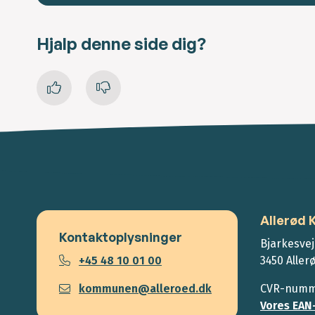
Hjalp denne side dig?
Allerød
Kontaktoplysninger
Bjarkesvej
+45 48 10 01 00
3450 Aller
kommunen@alleroed.dk
CVR-numme
Vores EAN