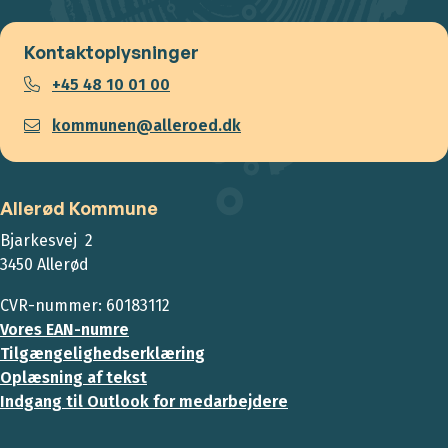
Kontaktoplysninger
+45 48 10 01 00
kommunen@alleroed.dk
Allerød Kommune
Bjarkesvej 2
3450 Allerød
CVR-nummer: 60183112
Vores EAN-numre
Tilgængelighedserklæring
Oplæsning af tekst
Indgang til Outlook for medarbejdere