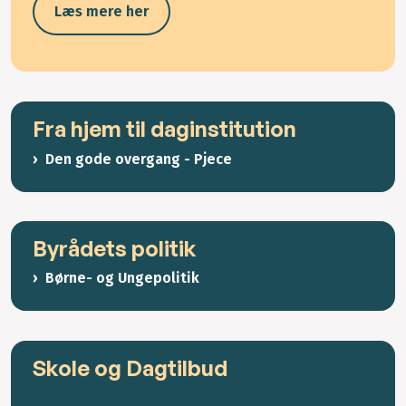
Læs mere her
Fra hjem til daginstitution
Den gode overgang - Pjece
Byrådets politik
Børne- og Ungepolitik
Skole og Dagtilbud