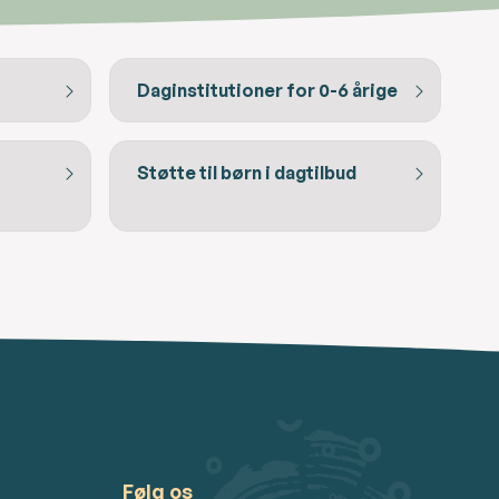
Daginstitutioner for 0-6 årige
Støtte til børn i dagtilbud
Følg os