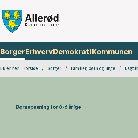
Borger
Erhverv
Demokrati
Kommunen
Du er her:
Forside
Borger
Familier, børn og unge
Dagtil
Børnepasning for 0-6 årige