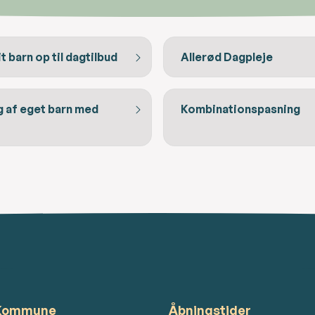
it barn op til dagtilbud
Allerød Dagpleje
g af eget barn med
Kombinationspasning
 Kommune
Åbningstider