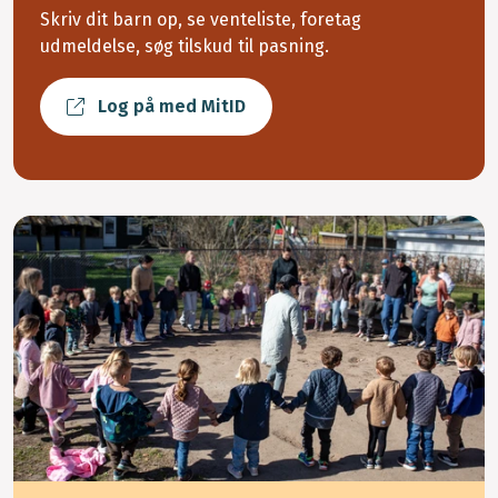
Skriv dit barn op, se venteliste, foretag
udmeldelse, søg tilskud til pasning.
Log på med MitID