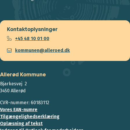
Kontaktoplysninger
+45 48 10 01 00
kommunen@alleroed.dk
Allerød Kommune
Bjarkesvej 2
3450 Allerød
CVR-nummer: 60183112
Vores EAN-numre
Tilgængelighedserklæring
Oplæsning af tekst