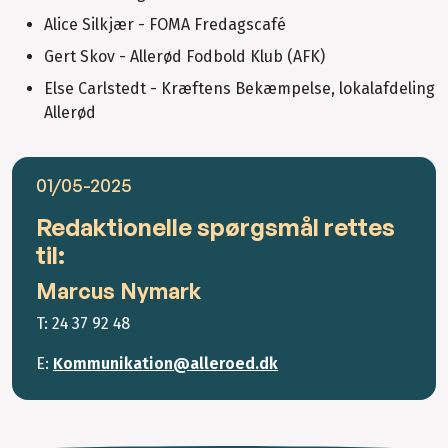
Alice Silkjær - FOMA Fredagscafé
Gert Skov - Allerød Fodbold Klub (AFK)
Else Carlstedt - Kræftens Bekæmpelse, lokalafdeling
Allerød
01/05-2025
Redaktionelle spørgsmål rettes
til:
Marcus Nymark
T: 24 37 92 48
E:
Kommunikation@alleroed.dk