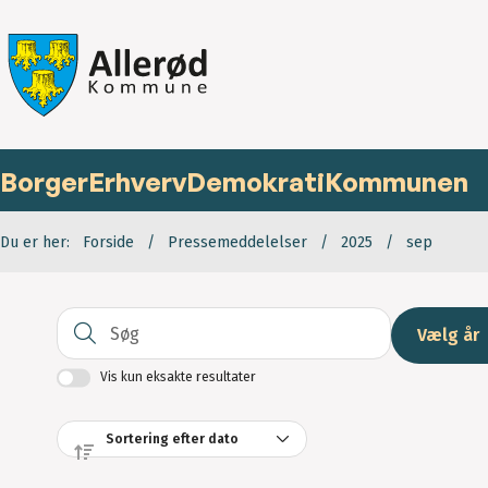
Borger
Erhverv
Demokrati
Kommunen
Du er her:
Forside
Pressemeddelelser
2025
sep
Søg
Vælg år
Vis kun eksakte resultater