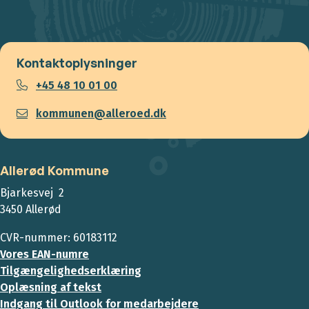
Kontaktoplysninger
+45 48 10 01 00
kommunen@alleroed.dk
Allerød Kommune
Bjarkesvej 2
3450 Allerød
CVR-nummer: 60183112
Vores EAN-numre
Tilgængelighedserklæring
Oplæsning af tekst
Indgang til Outlook for medarbejdere