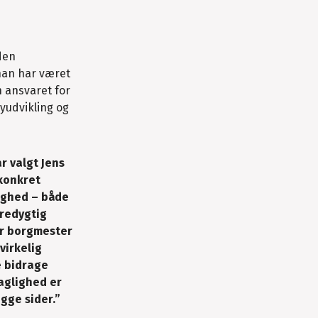
den
an har været
n ansvaret for
yudvikling og
r valgt Jens
 konkret
ighed – både
æredygtig
er borgmester
virkelig
e bidrage
aglighed er
egge sider.”