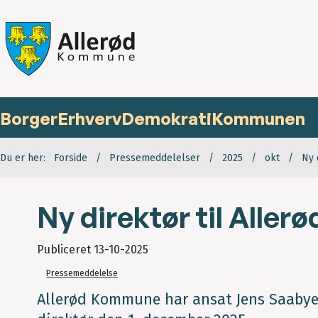
Borger
Erhverv
Demokrati
Kommunen
Du er her:
Forside
Pressemeddelelser
2025
okt
Ny 
Ny direktør til Alle
Publiceret
13-10-2025
Pressemeddelelse
Allerød Kommune har ansat Jens Saabye 