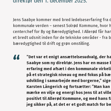
direktør den 1. december 2025.
Jens Saabye kommer med bred ledelseserfaring fra 
kommunale verden – senest Solrød Kommune, hvor h
centerchef for By og Bæredygtighed. I Allerød får ha
et bredt udsnit inden for de tekniske områder - fra b
bæredygtighed til drift og grøn omstilling.
”Det var et enigt ansættelsesudvalg, der ha
Saabye som ny direktør. Jens har en masse
erfaring med afsæt i den kommunale virkel
på et strategisk niveau og med fokus på b
udvikling i samarbejde med borgerne,” sig
Karsten Längerich og fortsætter: ”Man kan 
mærke en vilje og energi hos Jens til at vill
positivt til Allerød Kommune, og med hans f
jeg sikker på, at det er et godt match for b