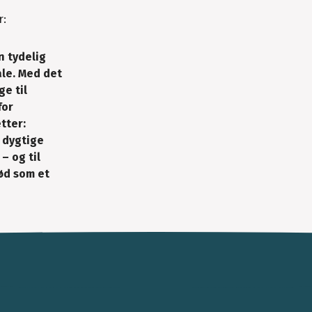
r:
 tydelig
ale. Med det
e til
for
tter:
t dygtige
– og til
ød som et