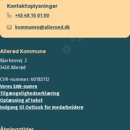
Kontaktoplysninger
+45 48 10 01 00
kommunen@alleroed.dk
Allerød Kommune
Bjarkesvej 2
3450 Allerød
CVR-nummer: 60183112
Vores EAN-numre
Tilgængelighedserklæring
Oplæsning af tekst
Indgang til Outlook for medarbejdere
Åbningstider