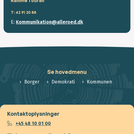
Rahime Touran
T: 42 91 20 88
E:
Kommunikation@alleroed.dk
Se hovedmenu
Borger
Demokrati
Kommunen
Kontaktoplysninger
+45 48 10 01 00