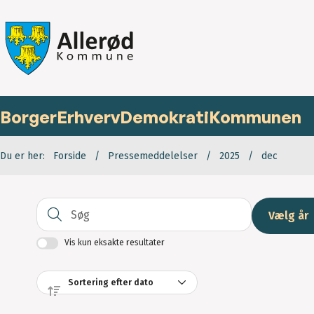
Borger
Erhverv
Demokrati
Kommunen
Du er her:
Forside
Pressemeddelelser
2025
dec
Søg
Vælg år
Vis kun eksakte resultater