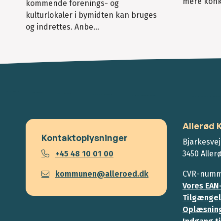
mere konkr
kommende forenings- og
kulturlokaler i bymidten kan bruges
og indrettes. Anbe...
Allerød
Kontaktoplysninger
Bjarkesvej
+45 48 10 01 00
3450 Aller
kommunen@alleroed.dk
CVR-numme
Vores EAN
Tilgængel
Oplæsning