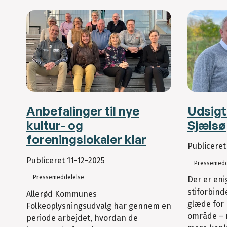
Anbefalinger til nye
Udsigt 
kultur- og
Sjælsø
foreningslokaler klar
Publicere
Publiceret
11-12-2025
Pressemedd
Pressemeddelelse
Der er eni
stiforbinde
Allerød Kommunes
glæde for
Folkeoplysningsudvalg har gennem en
område – 
periode arbejdet, hvordan de