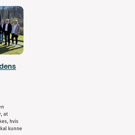
idens
en
, at
es, hvis
kal kunne