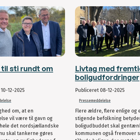
til sti rundt om
Livtag med fremt
boligudfordringer
t
10-12-2025
Publiceret
08-12-2025
elelse
Pressemeddelelse
ghed om, at en
Flere ældre, flere enlige og 
lse vil være til gavn og
stigende befolkning betyder
 hele det nordsjællandske
boligudbuddet skal gentænk
nu skal tankerne gøres
kommunen også fremover s