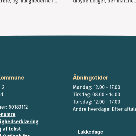
ete, og mulighederne f...
tilbyde boliger, der matche..
 Kommune
Åbningstider
 2
Mandag: 12.00 - 17.00
ød
Tirsdag: 08.00 - 14.00
Torsdag: 12.00 - 17.00
r: 60183112
Andre hverdage: Efter aftal
-numre
ighedserklæring
 af tekst
Lukkedage