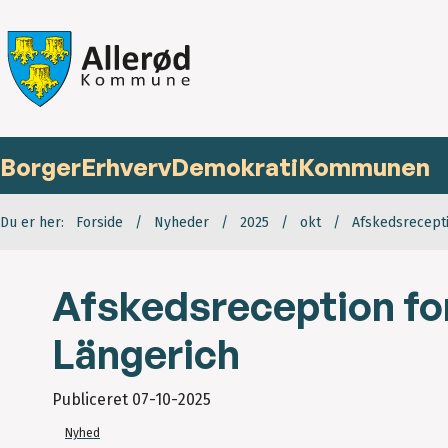
Borger
Erhverv
Demokrati
Kommunen
Du er her:
Forside
Nyheder
2025
okt
Afskedsrecept
Afskedsreception fo
Längerich
Publiceret
07-10-2025
Nyhed