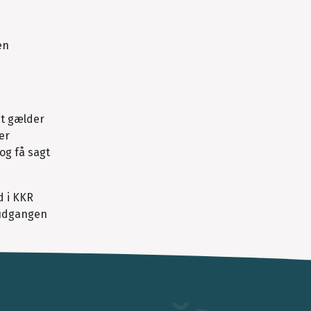
en
et gælder
er
og få sagt
d i KKR
 udgangen