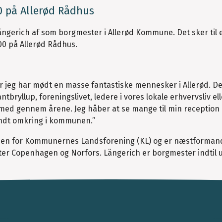
00 på Allerød Rådhus
ängerich af som borgmester i Allerød Kommune. Det sker til 
00 på Allerød Rådhus.
 jeg har mødt en masse fantastiske mennesker i Allerød. D
ntbryllup, foreningslivet, ledere i vores lokale erhvervsliv ell
 med gennem årene. Jeg håber at se mange til min reception 
rundt omkring i kommunen.”
lsen for Kommunernes Landsforening (KL) og er næstforman
ter Copenhagen og Norfors. Längerich er borgmester indtil