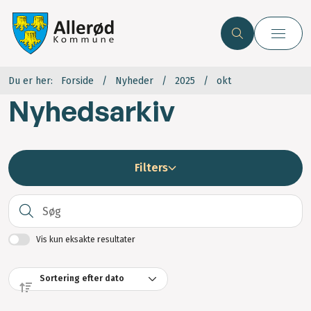
Du er her:
Forside
Nyheder
2025
okt
Nyhedsarkiv
Filters
S
Vis kun eksakte resultater