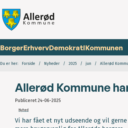
Borger
Erhverv
Demokrati
Kommunen
Du er her:
Forside
Nyheder
2025
jun
Allerød Kommu
Allerød Kommune har
Publiceret
24-06-2025
Nyhed
Vi har fået et nyt udseende og vil ger