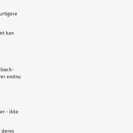
urtigere
emt kan
edback-
ver endnu
er - ikke
t deres