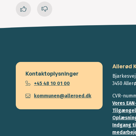
Allerød
Kontaktoplysninger
Bjarkesvej
+45 48 10 01 00
3450 Aller
kommunen@alleroed.dk
CVR-numme
Vores EAN
Tilgængel
Oplæsning
Indgang ti
medarbej