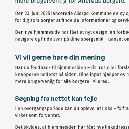
mere brugervenlig for Allerøds borgere.
Den 23. juni 2025 lancerede Allerød Kommune en ny 
for dig som borger at finde de informationer og servi
Den nye hjemmeside har fået et nyt design, en forbe
navigere og finde svar på dine spørgsmål – uanset om
Vi vil gerne høre din mening
Har du feedback til hjemmesiden – ris, ros eller fors
knapperne nederst på siden. Dine input hjælper os 
mere brugervenlig for alle borgere i Allerød.
Søgning fra nettet kan fejle
I en overgangsperiode kan du opleve, at links – fx fr
virker som forventet.
Det skyldes, at hjemmesiden har fået nye linkadress