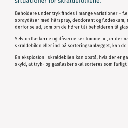
situationer for skraldefolkene.
Beholdere under tryk findes i mange variationer – f.ek
spraydåser med hårspray, deodorant og flødeskum, men
derfor se ud, som om de hører til i beholderen til gla
Selvom flaskerne og dåserne ser tomme ud, er der næs
skraldebilen eller ind på sorteringsanlægget, kan de b
En eksplosion i skraldebilen kan opstå, hvis der er ga
skyld, at tryk- og gasflasker skal sorteres som farli