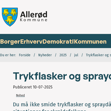
Borger
Erhverv
Demokrati
Kommunen
Du er her:
Forside
Nyheder
2025
jul
Trykflasker og s
Trykflasker og spraydå
Publiceret
10-07-2025
Nyhed
Du må ikke smide trykflasker og spraydå