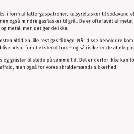
s. i form af lattergaspatroner, kulsyreflasker til sodavand el
 også mindre gasflasker til grill. De er ofte lavet af metal
s og metal, men det gør de ikke.
ten altid en lille rest gas tilbage. Når disse beholdere kom
live udsat for et eksternt tryk – og så risikerer de at ekspl
s og gnister til stede på samme tid. Det er derfor ikke kun fo
gt affald, men også for vores skraldemænds sikkerhed.