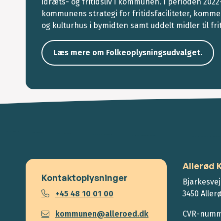
idræts- og fritidsliv i kommunen. I perioden 202
kommunens strategi for fritidsfaciliteter, komme
og kulturhus i bymidten samt uddelt midler til friti
Læs mere om Folkeoplysningsudvalget.
Allerød
Kontaktoplysninger
Bjarkesvej
+45 48 10 01 00
3450 Aller
kommunen@alleroed.dk
CVR-numme