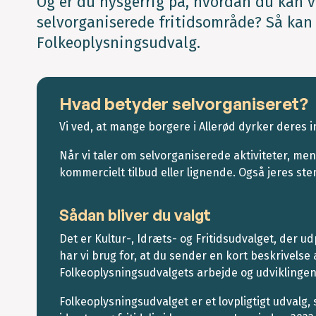
Og er du nysgerrig på, hvordan du kan v
selvorganiserede fritidsområde? Så kan
Folkeoplysningsudvalg.
Hvad betyder selvorganiseret?
Vi ved, at mange borgere i Allerød dyrker deres 
Når vi taler om selvorganiserede aktiviteter, mene
kommercielt tilbud eller lignende. Også jeres st
Sådan bliver du valgt
Det er Kultur-, Idræts- og Fritidsudvalget, der
har vi brug for, at du sender en kort beskrivelse 
Folkeoplysningsudvalgets arbejde og udviklinge
Folkeoplysningsudvalget er et lovpligtigt udvalg,