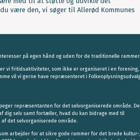
ære med til at støtte og udvikle det
 du være den, vi søger til Allerød Kommunes
interesser på egen hånd og uden for de traditionelle rammer
r vi fritidsaktiviteter, som ikke er organiseret i en forening,
emme vil vi gerne have repræsenteret i Folkeoplysningsudvalg
 udpeger repræsentanten for det selvorganiserede område. De
af dig selv samt fortæller, hvad du kan bidrage med til
n af det selvorganiserede område.
 som arbejder for at sikre gode rammer for det brede kultur-