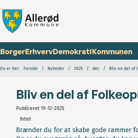
Borger
Erhverv
Demokrati
Kommunen
Du er her:
Forside
Nyheder
2025
dec
Bliv en del a
Bliv en del af Folkeo
Publiceret
19-12-2025
Nyhed
Brænder du for at skabe gode rammer for 