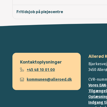
Fritidsjob på plejecentre
Allerød
Kontaktoplysninger
Bjarkesvej
+45 48 10 01 00
3450 Aller
kommunen@alleroed.dk
CVR-numme
Vores EAN
Tilgængel
Oplæsning
Indgang ti