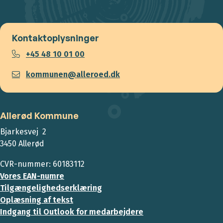
Kontaktoplysninger
+45 48 10 01 00
kommunen@alleroed.dk
Allerød Kommune
Bjarkesvej 2
3450 Allerød
CVR-nummer: 60183112
Vores EAN-numre
Tilgængelighedserklæring
Oplæsning af tekst
Indgang til Outlook for medarbejdere