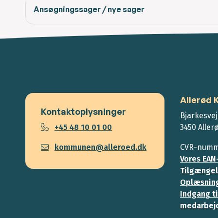
Ansøgningssager / nye sager
Allerød
Kontaktoplysninger
Bjarkesvej
+45 48 10 01 00
3450 Aller
kommunen@alleroed.dk
CVR-numme
Vores EAN
Tilgængel
Oplæsning
Indgang ti
medarbej