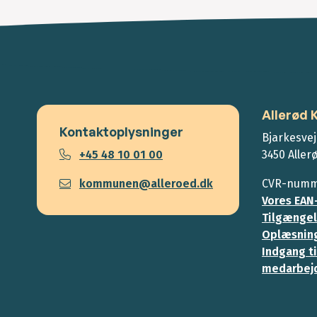
Allerød
Kontaktoplysninger
Bjarkesvej
+45 48 10 01 00
3450 Aller
kommunen@alleroed.dk
CVR-numme
Vores EAN
Tilgængel
Oplæsning
Indgang ti
medarbej