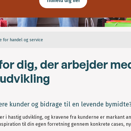
Tilmeld dig her
for handel og service
or dig, der arbejder me
yudvikling
flere kunder og bidrage til en levende bymidte
 er i hastig udvikling, og kravene fra kunderne er markant a
inspiration til din egen forretning gennem konkrete cases, n