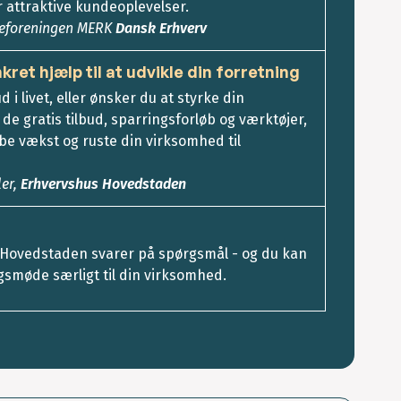
r attraktive kundeoplevelser.
heforeningen MERK
Dansk Erhverv
nkret hjælp til at udvikle din forretning
d i livet, eller ønsker du at styrke din
e gratis tilbud, sparringsforløb og værktøjer,
e vækst og ruste din virksomhed til
ler,
Erhvervshus Hovedstaden
Hovedstaden svarer på spørgsmål - og du kan
gsmøde særligt til din virksomhed.