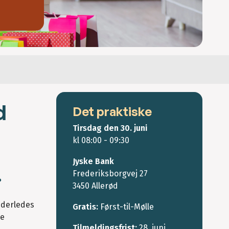
d
Det praktiske
Tirsdag den 30. juni
kl 08:00 - 09:30
Jyske Bank
Frederiksborgvej 27
?
3450 Allerød
nderledes
Gratis:
Først-til-Mølle
ye
Tilmeldingsfrist:
28. juni