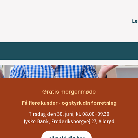
Le
Gratis morgenmøde
Få flere kunder - og styrk din forretning
Tirsdag den 30. juni, kl. 08.00–09.30
Jyske Bank, Frederiksborgvej 27, Allerød