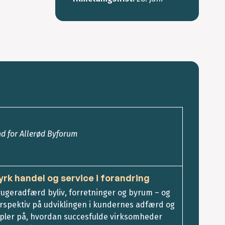
 for Allerød Byforum
tyrk handel og service i forandring
ugeradfærd byliv, forretninger og byrum – og
erspektiv på udviklingen i kundernes adfærd og
mpler på, hvordan succesfulde virksomheder