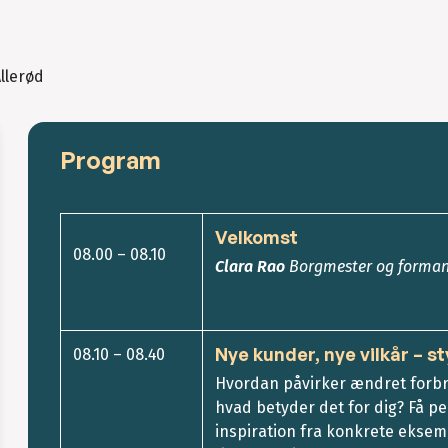
llerød
Program
Velkomst
08.00 – 08.10
Clara Rao
Borgmester og formand
Nye kunder, nye vilkår – s
08.10 – 08.40
Hvordan påvirker ændret forbr
hvad betyder det for dig? Få p
inspiration fra konkrete ekse