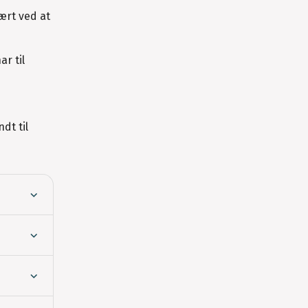
ært ved at
r til
dt til