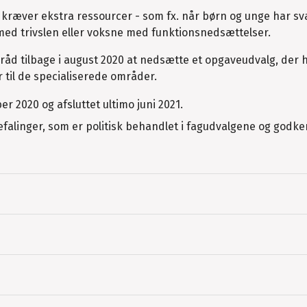
kræver ekstra ressourcer - som fx. når børn og unge har sv
med trivslen eller voksne med funktionsnedsættelser.
åd tilbage i august 2020 at nedsætte et opgaveudvalg, der ha
 til de specialiserede områder.
 2020 og afsluttet ultimo juni 2021.
falinger, som er politisk behandlet i fagudvalgene og godken