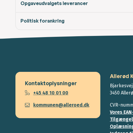
Opgaveudvalgets leverancer
Politisk forankring
Allerød
Kontaktoplysninger
Bjarkesvej
+45 48 10 01 00
3450 Aller
kommunen@alleroed.dk
CVR-numme
Vores EAN
Tilgængel
Oplæsning