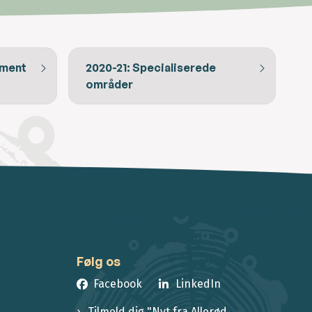
ement
2020-21: Specialiserede
områder
Følg os
Facebook
LinkedIn
Tilmeld dig "Nyt fra Allerød