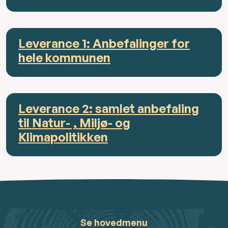
Leverance 1: Anbefalinger for
hele kommunen
Leverance 2: samlet anbefaling
til Natur- , Miljø- og
Klimapolitikken
Se hovedmenu