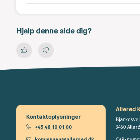
Hjalp denne side dig?
Allerød
Kontaktoplysninger
Bjarkesvej
+45 48 10 01 00
3450 Aller
kommunen@alleroed.dk
CVR-numme