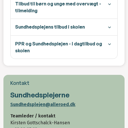
Tilbud til børn og unge med overvægt -
tilmelding
Sundhedsplejens tilbud i skolen
PPR og Sundhedsplejen - i dagtilbud og
skolen
Kontakt
Sundhedsplejerne
Sundhedsplejen@alleroed.dk
Teamleder / kontakt
Kirsten Gottschalck-Hansen