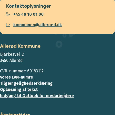
Kontaktoplysninger
+45 48 10 01 00
kommunen@alleroed.dk
Allerød Kommune
Bjarkesvej 2
3450 Allerød
CVR-nummer: 60183112
Vores EAN-numre
Tilgængelighedserklæring
Oplæsning af tekst
Indgang til Outlook for medarbejdere
Åbningstider