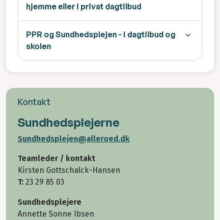
hjemme eller i privat dagtilbud
PPR og Sundhedsplejen - i dagtilbud og
skolen
Kontakt
Sundhedsplejerne
Sundhedsplejen@alleroed.dk
Teamleder / kontakt
Kirsten Gottschalck-Hansen
T:
23 29 85 03
Sundhedsplejere
Annette Sonne Ibsen