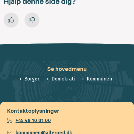
Hjalp denne side dig?
Se hovedmenu
Borger
Demokrati
Kommunen
Kontaktoplysninger
+45 48 10 01 00
kommunen@alleroed.dk