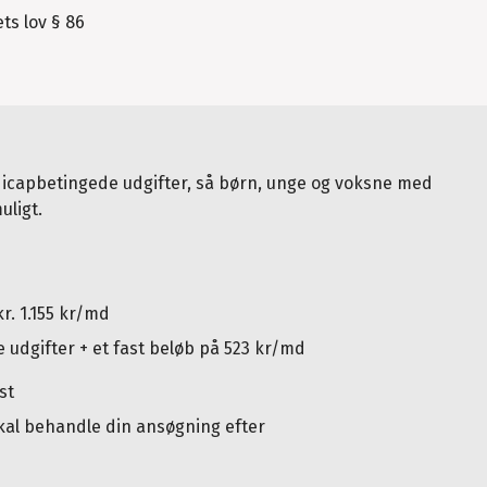
ts lov § 86
capbetingede udgifter, så børn, unge og voksne med
uligt.
r. 1.155 kr/md
udgifter + et fast beløb på 523 kr/md
st
al behandle din ansøgning efter