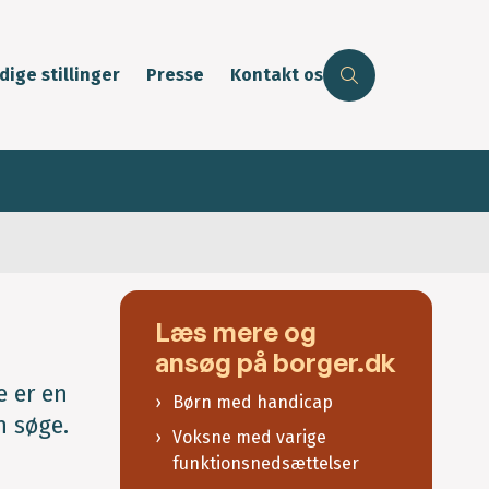
dige stillinger
Presse
Kontakt os
Læs mere og
ansøg på borger.dk
e er en
Børn med handicap
n søge.
Voksne med varige
funktionsnedsættelser