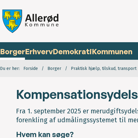
Borger
Erhverv
Demokrati
Kommunen
Du er her:
Forside
Borger
Praktisk hjælp, tilskud, transport
Kompensationsydelse
Fra 1. september 2025 er merudgiftsyde
forenkling af udmålingssystemet til mer
Hvem kan søge?