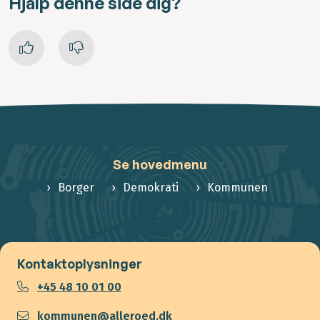
Hjalp denne side dig?
Se hovedmenu
Borger
Demokrati
Kommunen
Kontaktoplysninger
+45 48 10 01 00
kommunen@alleroed.dk