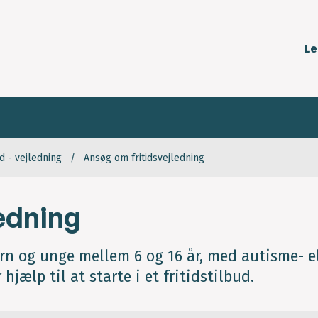
Le
id - vejledning
Ansøg om fritidsvejledning
edning
ørn og unge mellem 6 og 16 år, med autisme- e
jælp til at starte i et fritidstilbud.