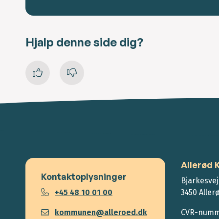
Hjalp denne side dig?
Allerød
Kontaktoplysninger
Bjarkesvej
+45 48 10 01 00
3450 Aller
kommunen@alleroed.dk
CVR-numme