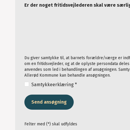
Er der noget fritidsvejlederen skal være sær
Du giver samtykke til, at barnets forældre/værge er ind
om en fritidsvejleder, og at de oplyste persondata deles 
anvendes som led i behandlingen af ansøgningen. Samtykke er nødvendigt for, at
Allerød Kommune kan behandle ansøgningen.
Samtykkeerklæring *
Send ansøgning
Felter med (*) skal udfyldes