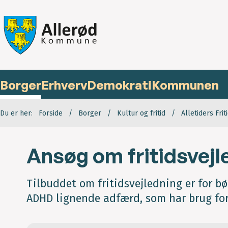
Borger
Erhverv
Demokrati
Kommunen
Du er her:
Forside
Borger
Kultur og fritid
Alletiders Frit
Ansøg om fritidsvejl
Tilbuddet om fritidsvejledning er for b
ADHD lignende adfærd, som har brug for h