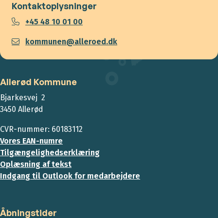
Kontaktoplysninger
+45 48 10 01 00
kommunen@alleroed.dk
Allerød Kommune
Bjarkesvej 2
3450 Allerød
CVR-nummer: 60183112
Vores EAN-numre
Tilgængelighedserklæring
Oplæsning af tekst
Indgang til Outlook for medarbejdere
Åbningstider