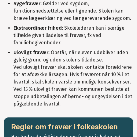
Sygefravær:
Gælder ved sygdom,
funktionsnedsættelse eller lignende. Skolen kan
kræve lægeerklæring ved længerevarende sygdom.​
Ekstraordinær frihed:
Skolelederen kan i særlige
tilfælde give tilladelse til fravær, fx ved
familiebegivenheder.​
Ulovligt fravær:
Opstår, når eleven udebliver uden
gyldig grund og uden skolens tilladelse.​
Ved ulovligt fravær skal skolen kontakte forældrene
for at afdække årsagen. Hvis fraværet når 10 % i et
kvartal, skal skolen varsle om mulige konsekvenser.
Ved 15 % ulovligt fravær kan kommunen beslutte at
stoppe udbetalingen af børne- og ungeydelsen i det
pågældende kvartal.
Regler om fravær i folkeskolen
Her finder du vigtig viden om fravær i skolen, og