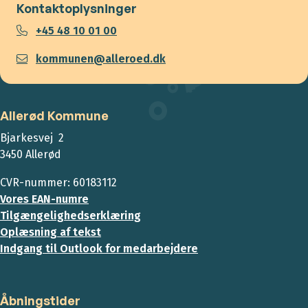
Kontaktoplysninger
+45 48 10 01 00
kommunen@alleroed.dk
Allerød Kommune
Bjarkesvej 2
3450 Allerød
CVR-nummer: 60183112
Vores EAN-numre
Tilgængelighedserklæring
Oplæsning af tekst
Indgang til Outlook for medarbejdere
Åbningstider