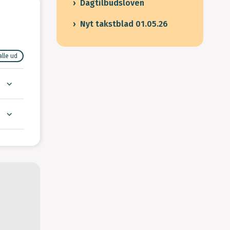
Dagtilbudsloven
Nyt takstblad 01.05.26
alle ud