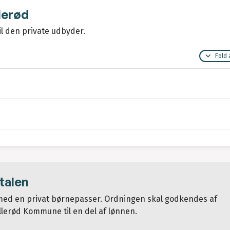
lerød
il den private udbyder.
Fold 
ftalen
 med en privat børnepasser. Ordningen skal godkendes af
lerød Kommune til en del af lønnen.