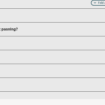
Fold 
t pasning?