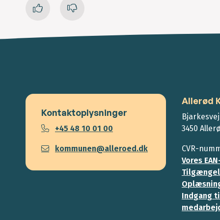
Allerød
Kontaktoplysninger
Bjarkesvej
+45 48 10 01 00
3450 Aller
kommunen@alleroed.dk
CVR-numme
Vores EAN
Tilgængel
Oplæsning
Indgang ti
medarbej