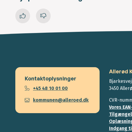
Allerød
Kontaktoplysninger
Bjarkesvej
+45 48 10 01 00
3450 Aller
kommunen@alleroed.dk
CVR-numme
Vores EAN
Tilgængel
Oplæsning
Indgang ti