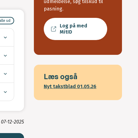
udmeldelse, søg tilskud til
pasning.
alle ud
Log på med
MitID
Læs også
Nyt takstblad 01.05.26
t
07-12-2025