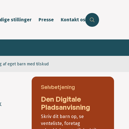
dige stillinger
Presse
Kontakt os
g af eget barn med tilskud
Selvbetjening
Den Digitale
k
Pladsanvisning
Skriv dit barn op, se
venteliste, foretag