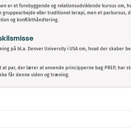
men er et forebyggende og relationsudviklende kursus om, h
ruppearbejde eller traditionel terapi, men et parkursus, d
ion og konflikthåndtering.
skilsmisse
ing på bl.a. Denver University i USA om, hvad der skaber b
 at par, der lærer at anvende principperne bag PREP, har st
 ikke får denne viden og træning.