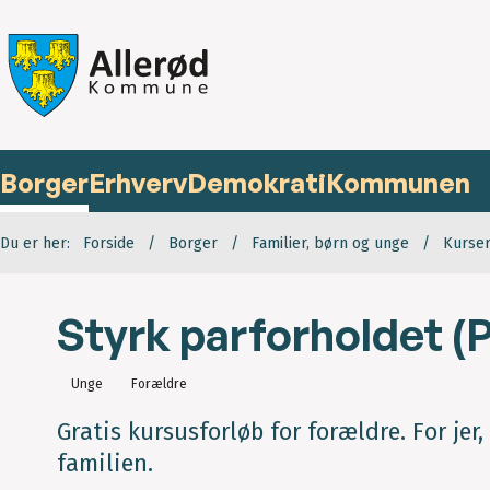
Borger
Erhverv
Demokrati
Kommunen
Du er her:
Forside
Borger
Familier, børn og unge
Kurser
Styrk parforholdet (
Unge
Forældre
Gratis kursusforløb for forældre. For jer,
familien.