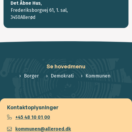
Det Åbne Hus
,
Frederiksborgvej 61, 1. sal,
3450Allerød
Se hovedmenu
Borger
Demokrati
Kommunen
Kontaktoplysninger
+45 48 10 01 00
kommunen@alleroed.dk