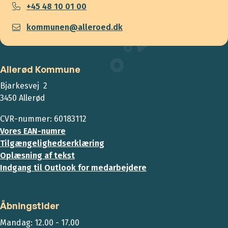
+45 48 10 01 00
kommunen@alleroed.dk
Allerød Kommune
Bjarkesvej 2
3450 Allerød
CVR-nummer: 60183112
Vores EAN-numre
Tilgængelighedserklæring
Oplæsning af tekst
Indgang til Outlook for medarbejdere
Åbningstider
Mandag: 12.00 - 17.00