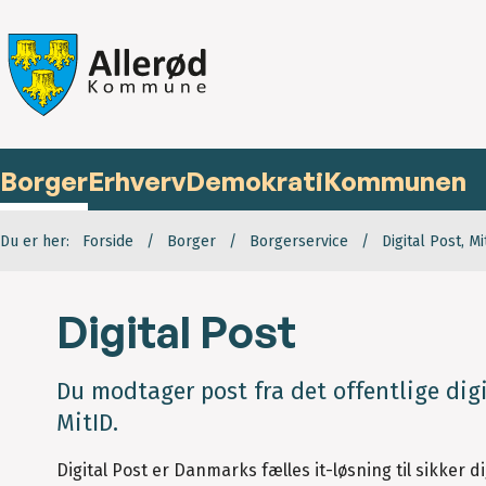
Borger
Erhverv
Demokrati
Kommunen
Du er her:
Forside
Borger
Borgerservice
Digital Post, Mi
Digital Post
Du modtager post fra det offentlige dig
MitID.
Digital Post er Danmarks fælles it-løsning til sikke