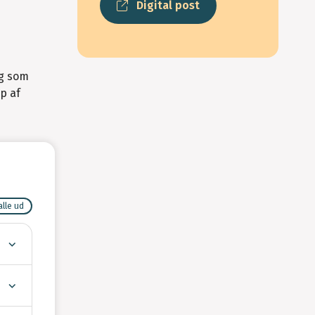
Digital post
ng som
ip af
alle ud