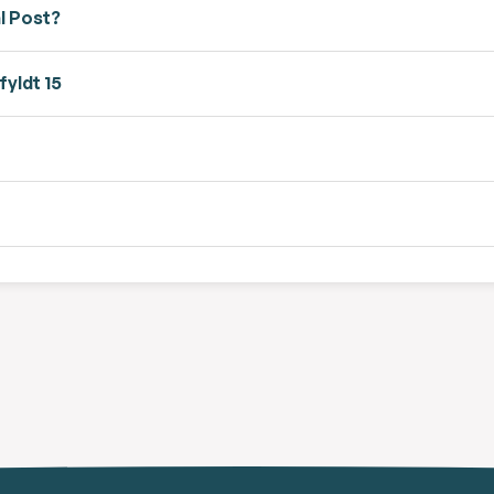
l Post?
fyldt 15