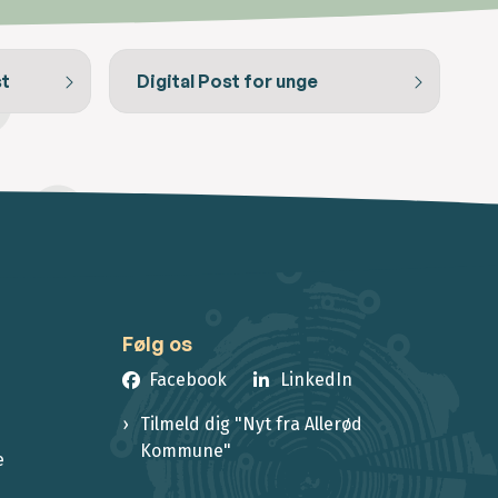
st
Digital Post for unge
Følg os
Facebook
LinkedIn
Tilmeld dig "Nyt fra Allerød
Kommune"
e