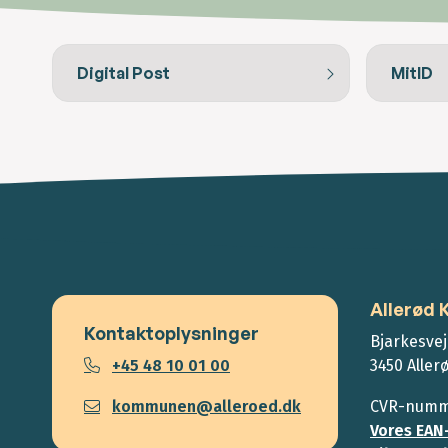
Digital Post
MitID
Allerød
Kontaktoplysninger
Bjarkesvej
+45 48 10 01 00
3450 Aller
kommunen@alleroed.dk
CVR-numme
Vores EAN