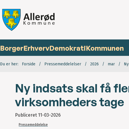
Borger
Erhverv
Demokrati
Kommunen
Du er her:
Forside
Pressemeddelelser
2026
mar
Ny
Ny indsats skal få fle
virksomheders tage
Publiceret
11-03-2026
Pressemeddelelse