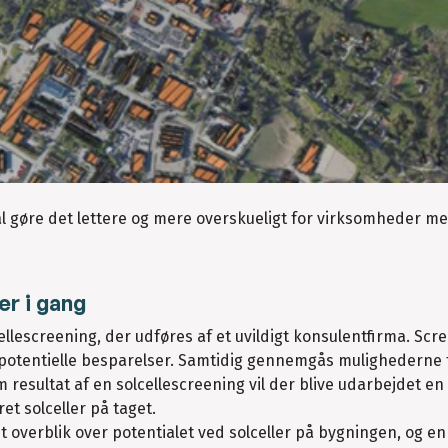
l gøre det lettere og mere overskueligt for virksomheder me
er i gang
escreening, der udføres af et uvildigt konsulentfirma. Scr
 potentielle besparelser. Samtidig gennemgås mulighederne f
resultat af en solcellescreening vil der blive udarbejdet en
t solceller på taget.
t overblik over potentialet ved solceller på bygningen, og en