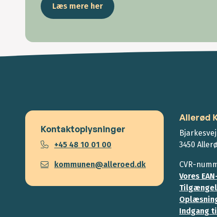
Læs mere her
Allerød
Kontaktoplysninger
Bjarkesvej
+45 48 10 01 00
3450 Aller
kommunen@alleroed.dk
CVR-numme
Vores EAN
Tilgængel
Oplæsning
Indgang ti