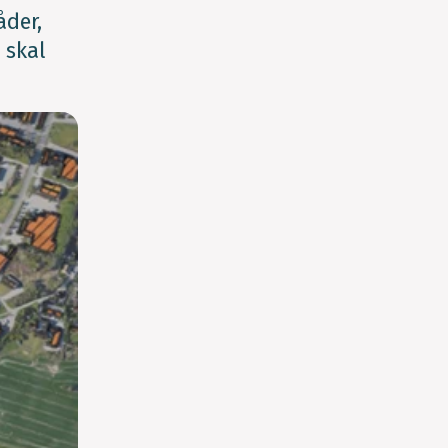
åder,
 skal