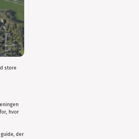
d store
eeningen
or, hvor
 guide, der