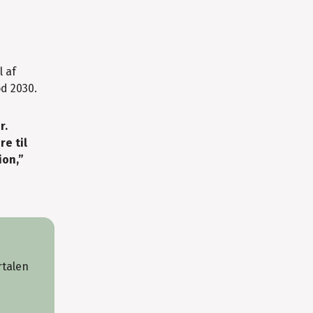
l af
d 2030.
r.
e til
ion,”
rtalen