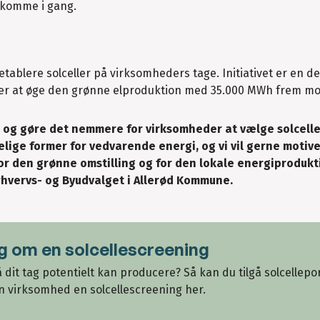
t komme i gang.
etablere solceller på virksomheders tage. Initiativet er en de
er at øge den grønne elproduktion med 35.000 MWh frem mo
e og gøre det nemmere for virksomheder at vælge solcelle
lige former for vedvarende energi, og vi vil gerne motiver
for den grønne omstilling og for den lokale energiprodukt
Erhvervs- og Byudvalget i Allerød Kommune.
øg om en solcellescreening
 dit tag potentielt kan producere? Så kan du tilgå solcellepo
n virksomhed en solcellescreening her.