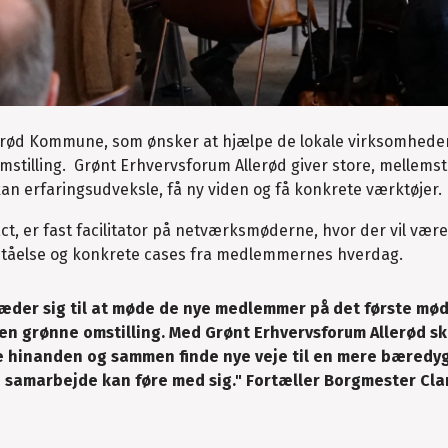
Allerød Kommune, som ønsker at hjælpe de lokale virksomhede
stilling. Grønt Erhvervsforum Allerød giver store, mellemst
kan erfaringsudveksle, få ny viden og få konkrete værktøjer.
t, er fast facilitator på netværksmøderne, hvor der vil vær
orståelse og konkrete cases fra medlemmernes hverdag.
der sig til at møde de nye medlemmer på det første mød
 den grønne omstilling. Med Grønt Erhvervsforum Allerød sk
re hinanden og sammen finde nye veje til en mere bæredy
te samarbejde kan føre med sig." Fortæller Borgmester Cla