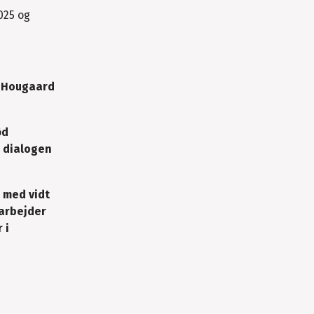
025 og
k Hougaard
ød
n dialogen
 med vidt
 arbejder
 i