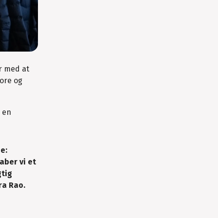
r med at
ore og
e en
e:
aber vi et
gtig
ra Rao.