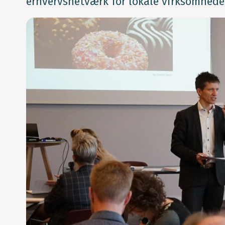
erhvervsnetværk for lokale virksomheder