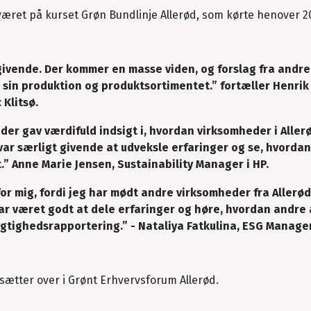
været på kurset Grøn Bundlinje Allerød, som kørte henover 2
givende. Der kommer en masse viden, og forslag fra andre
 sin produktion og produktsortimentet.” fortæller Henri
Klitsø.
 der gav værdifuld indsigt i, hvordan virksomheder i Aller
ar særligt givende at udveksle erfaringer og se, hvorda
.” Anne Marie Jensen, Sustainability Manager i HP.
or mig, fordi jeg har mødt andre virksomheder fra Allerød
har været godt at dele erfaringer og høre, hvordan andre
tighedsrapportering.” - Nataliya Fatkulina, ESG Manager
rsætter over i Grønt Erhvervsforum Allerød.